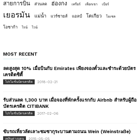
สายการบิน
ฮ่องกง
ส่วนลด
เทรียร์
เทือกเขา
เบียร์
เยอรมัน
แม่น้ำ
โตเกียว
แวร์ซายส์
แอลป์
โมเซล
โอซาก้า
ไรน์
ไวน์
MOST RECENT
ลดสูงสุด 10% เมื่อบินกับ Emirates เพียงจองตั๋วและชำระด้วยบัตร
เครดิตซิตี้
2018-02-21
โปรโมชั่นบัตรเครดิต
รับส่วนลด 1,300 บาท เมื่อจองที่พักครั้งแรกกับ Airbnb สำหรับผู้ถือ
บัตรเครดิต CITIBANK
2017-02-06
โปรโมชั่นบัตรเครดิต
ขับรถเที่ยวลัดเลาะชมซากุระบานตามถนน Wein (Weinstraße)
2015-05-05
เพลินต่างแดน