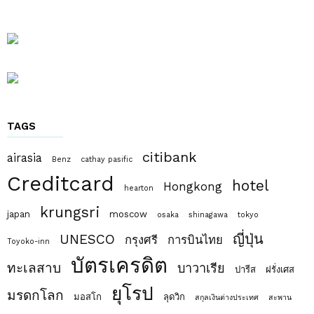
TAGS
citibank
airasia
Benz
cathay pasific
Creditcard
hotel
Hongkong
hearton
krungsri
japan
moscow
osaka
shinagawa
tokyo
ญี่ปุ่น
UNESCO
กรุงศรี
การบินไทย
Toyoko-inn
บัตรเครดิต
ทะเลสาบ
บาวาเรีย
ปารีส
ฝรั่งเศส
ยุโรป
มรดกโลก
มอสโก
ลุดวิก
สกุลเงินต่างประเทศ
สะพาน