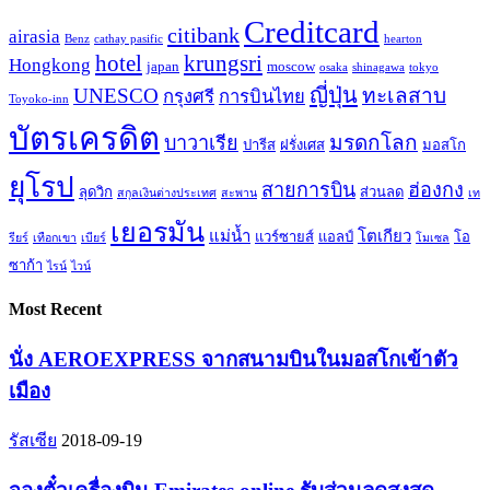
Creditcard
citibank
airasia
Benz
cathay pasific
hearton
hotel
krungsri
Hongkong
japan
moscow
osaka
shinagawa
tokyo
ญี่ปุ่น
UNESCO
ทะเลสาบ
กรุงศรี
การบินไทย
Toyoko-inn
บัตรเครดิต
มรดกโลก
บาวาเรีย
ปารีส
ฝรั่งเศส
มอสโก
ยุโรป
สายการบิน
ฮ่องกง
ลุดวิก
ส่วนลด
สกุลเงินต่างประเทศ
สะพาน
เท
เยอรมัน
แม่น้ำ
โตเกียว
แวร์ซายส์
แอลป์
โอ
รียร์
เทือกเขา
เบียร์
โมเซล
ซาก้า
ไรน์
ไวน์
Most Recent
นั่ง AEROEXPRESS จากสนามบินในมอสโกเข้าตัว
เมือง
รัสเซีย
2018-09-19